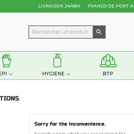
LIVRAISON 24/48H
FRANCO DE PORT À 



EPI
HYGIENE
BTP
TIONS
Sorry for the inconvenience.