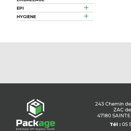

EPI

HYGIENE
243 Chemin de l
ZAC de 
47180 SAINTE
Tél :
05 5