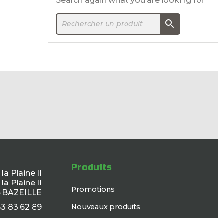
Search again what you are looking for

Produits
a Plaine II
la Plaine II
Promotions
-BAZEILLE
Nouveaux produits
3 83 62 89