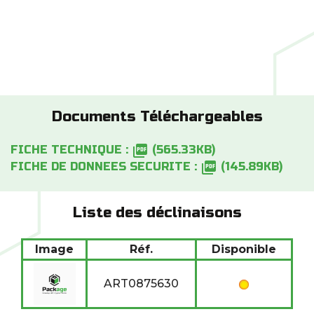
produit ?
Nos conseillers sont disponibles du lundi au
vendredi de 08H00 à 20h00 ou par téléphone au
05 53 83 62 89
Documents Téléchargeables
picture_as_pdf
FICHE TECHNIQUE :
(565.33KB)
picture_as_pdf
FICHE DE DONNEES SECURITE :
(145.89KB)
Liste des déclinaisons
Image
Réf.
Disponible
ART0875630